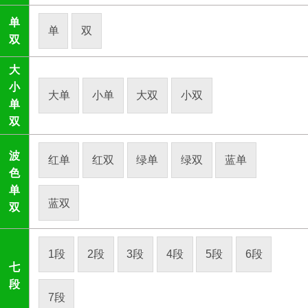
单
单
双
双
大
小
大单
小单
大双
小双
单
双
波
红单
红双
绿单
绿双
蓝单
色
单
蓝双
双
1段
2段
3段
4段
5段
6段
七
段
7段