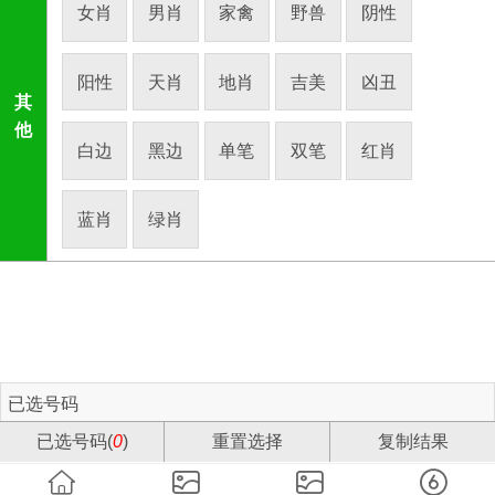
女肖
男肖
家禽
野兽
阴性
阳性
天肖
地肖
吉美
凶丑
其
他
白边
黑边
单笔
双笔
红肖
蓝肖
绿肖
已选号码
已选号码(
0
)
重置选择
复制结果