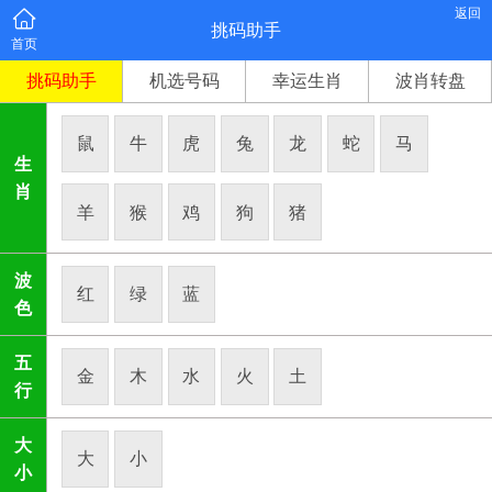
返回
挑码助手
首页
挑码助手
机选号码
幸运生肖
波肖转盘
鼠
牛
虎
兔
龙
蛇
马
生
肖
羊
猴
鸡
狗
猪
波
红
绿
蓝
色
五
金
木
水
火
土
行
大
大
小
小